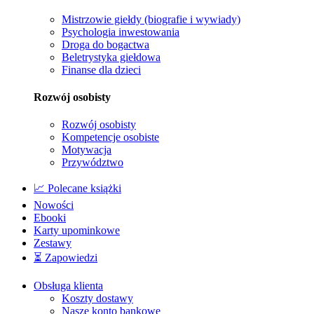
Mistrzowie giełdy (biografie i wywiady)
Psychologia inwestowania
Droga do bogactwa
Beletrystyka giełdowa
Finanse dla dzieci
Rozwój osobisty
Rozwój osobisty
Kompetencje osobiste
Motywacja
Przywództwo
📈 Polecane książki
Nowości
Ebooki
Karty upominkowe
Zestawy
⏳ Zapowiedzi
Obsługa klienta
Koszty dostawy
Nasze konto bankowe