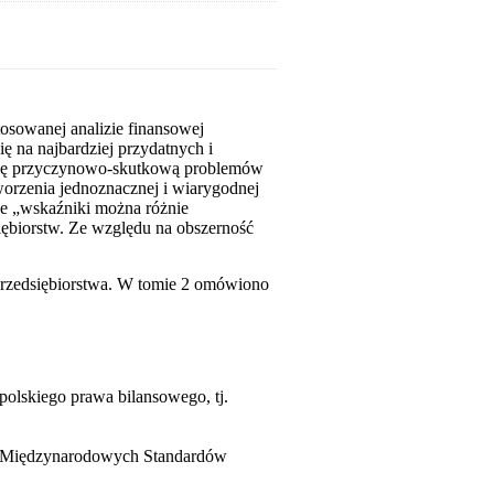
tosowanej analizie finansowej
ę na najbardziej przydatnych i
izę przyczynowo-skutkową problemów
rzenia jednoznacznej i wiarygodnej
że „wskaźniki można różnie
siębiorstw. Ze względu na obszerność
 przedsiębiorstwa. W tomie 2 omówiono
olskiego prawa bilansowego, tj.
g Międzynarodowych Standardów