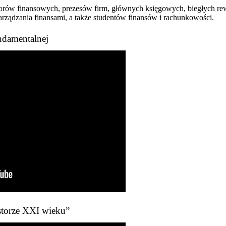
ktorów finansowych, prezesów firm, głównych księgowych, biegłych r
arządzania finansami, a także studentów finansów i rachunkowości.
undamentalnej
storze XXI wieku”