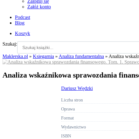
Zaloguj się
Załóż konto
Podcast
Blog
Koszyk
Szukaj:
Maklerska.pl
»
Księgarnia
»
Analiza fundamentalna
»
Analiza wskaź
Analiza wskaźnikowa sprawozdania finans
Dariusz Wędzki
Liczba stron
Oprawa
Format
Wydawnictwo
ISBN