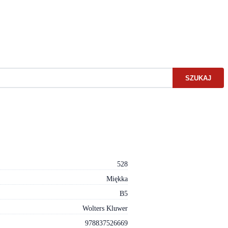
SZUKAJ
528
Miękka
B5
Wolters Kluwer
978837526669