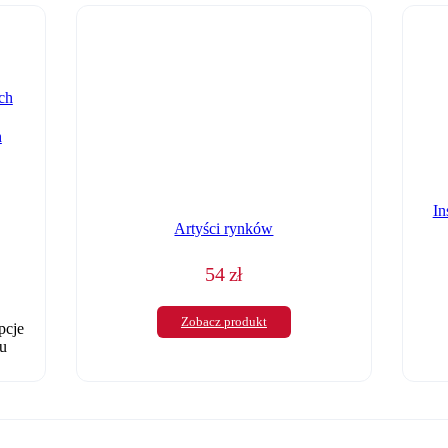
h
In
Artyści rynków
54
zł
Zobacz produkt
pcje
u