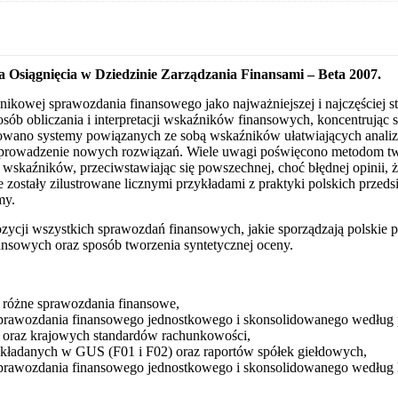
 Osiągnięcia w Dziedzinie Zarządzania Finansami – Beta 2007.
nikowej sprawozdania finansowego jako najważniejszej i najczęściej s
ób obliczania i interpretacji wskaźników finansowych, koncentrując si
towano systemy powiązanych ze sobą wskaźników ułatwiających anal
wprowadzenie nowych rozwiązań. Wiele uwagi poświęcono metodom two
 wskaźników, przeciwstawiając się powszechnej, choć błędnej opinii, 
 zostały zilustrowane licznymi przykładami z praktyki polskich przed
my.
zycji wszystkich sprawozdań finansowych, jakie sporządzają polskie
ansowych oraz sposób tworzenia syntetycznej oceny.
a różne sprawozdania finansowe,
prawozdania finansowego jednostkowego i skonsolidowanego według p
 oraz krajowych standardów rachunkowości,
składanych w GUS (F01 i F02) oraz raportów spółek giełdowych,
sprawozdania finansowego jednostkowego i skonsolidowanego wedłu