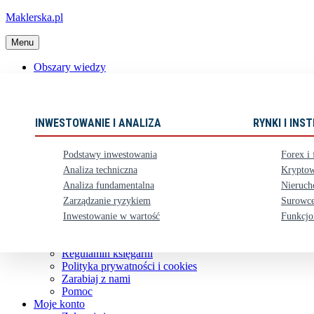
Maklerska.pl
Menu
Obszary wiedzy
📈 Polecane książki
Nowości
Ebooki
INWESTOWANIE I ANALIZA
RYNKI I IN
Karty upominkowe
Zestawy
Podstawy inwestowania
Forex i 
⏳ Zapowiedzi
Analiza techniczna
Kryptow
Analiza fundamentalna
Nieruch
Obsługa klienta
Zarządzanie ryzykiem
Surowce
Koszty dostawy
Nasze konto bankowe
Inwestowanie w wartość
Funkcjo
Zwroty i reklamacje
Kontakt
Regulamin księgarni
Polityka prywatności i cookies
Zarabiaj z nami
Pomoc
Moje konto