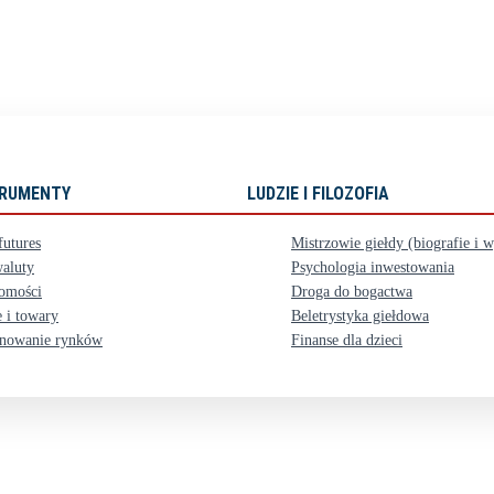
STRUMENTY
LUDZIE I FILOZOFIA
futures
Mistrzowie giełdy (biografie i 
aluty
Psychologia inwestowania
omości
Droga do bogactwa
 i towary
Beletrystyka giełdowa
nowanie rynków
Finanse dla dzieci