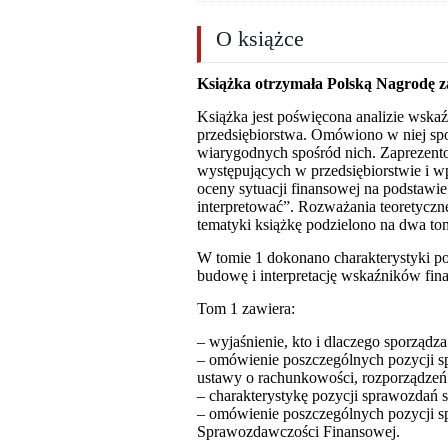
O książce
Książka otrzymała Polską Nagrodę za
Książka jest poświęcona analizie wskaź
przedsiębiorstwa. Omówiono w niej spos
wiarygodnych spośród nich. Zaprezen
występujących w przedsiębiorstwie i 
oceny sytuacji finansowej na podstawie
interpretować”. Rozważania teoretyczne
tematyki książkę podzielono na dwa to
W tomie 1 dokonano charakterystyki po
budowę i interpretację wskaźników fin
Tom 1 zawiera:
– wyjaśnienie, kto i dlaczego sporządz
– omówienie poszczególnych pozycji s
ustawy o rachunkowości, rozporządzeń
– charakterystykę pozycji sprawozdań 
– omówienie poszczególnych pozycji 
Sprawozdawczości Finansowej.