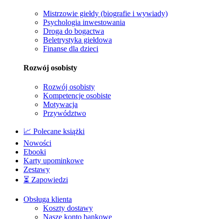
Mistrzowie giełdy (biografie i wywiady)
Psychologia inwestowania
Droga do bogactwa
Beletrystyka giełdowa
Finanse dla dzieci
Rozwój osobisty
Rozwój osobisty
Kompetencje osobiste
Motywacja
Przywództwo
📈 Polecane książki
Nowości
Ebooki
Karty upominkowe
Zestawy
⏳ Zapowiedzi
Obsługa klienta
Koszty dostawy
Nasze konto bankowe