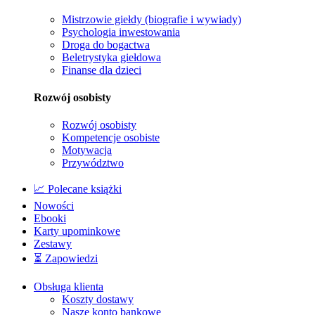
Mistrzowie giełdy (biografie i wywiady)
Psychologia inwestowania
Droga do bogactwa
Beletrystyka giełdowa
Finanse dla dzieci
Rozwój osobisty
Rozwój osobisty
Kompetencje osobiste
Motywacja
Przywództwo
📈 Polecane książki
Nowości
Ebooki
Karty upominkowe
Zestawy
⏳ Zapowiedzi
Obsługa klienta
Koszty dostawy
Nasze konto bankowe