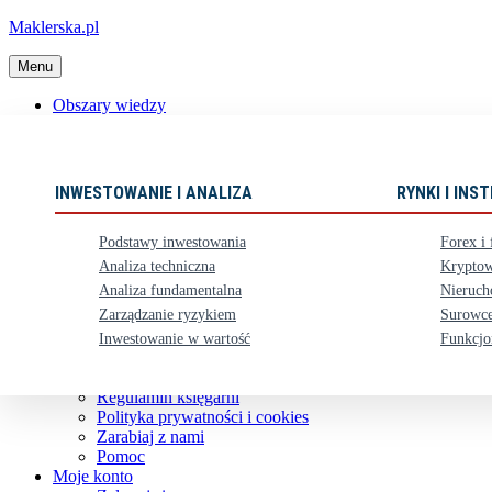
Maklerska.pl
Menu
Obszary wiedzy
📈 Polecane książki
Nowości
Ebooki
INWESTOWANIE I ANALIZA
RYNKI I IN
Karty upominkowe
Zestawy
Podstawy inwestowania
Forex i 
⏳ Zapowiedzi
Analiza techniczna
Kryptow
Analiza fundamentalna
Nieruch
Obsługa klienta
Zarządzanie ryzykiem
Surowce
Koszty dostawy
Nasze konto bankowe
Inwestowanie w wartość
Funkcjo
Zwroty i reklamacje
Kontakt
Regulamin księgarni
Polityka prywatności i cookies
Zarabiaj z nami
Pomoc
Moje konto