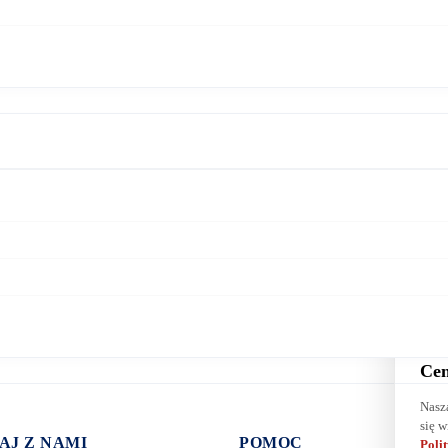
Cen
Nasz
się w
AJ Z NAMI
POMOC
Poli