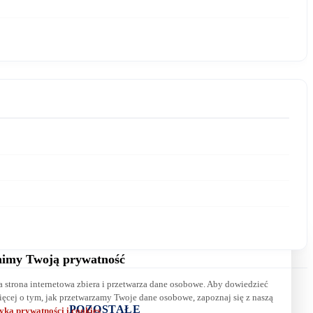
E-mail:
Wiadomość:
imy Twoją prywatność
a strona internetowa zbiera i przetwarza dane osobowe. Aby dowiedzieć
Wyrażam zgodę na przetwarzanie danych. Zapoznaj się z naszą
ięcej o tym, jak przetwarzamy Twoje dane osobowe, zapoznaj się z naszą
polityką prywatności
.
POZOSTAŁE
tyką prywatności i cookies
.