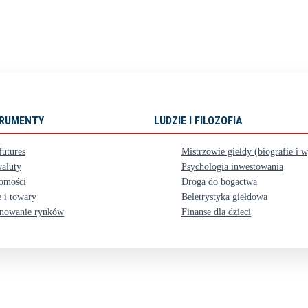
STRUMENTY
LUDZIE I FILOZOFIA
futures
Mistrzowie giełdy (biografie i 
aluty
Psychologia inwestowania
omości
Droga do bogactwa
 i towary
Beletrystyka giełdowa
nowanie rynków
Finanse dla dzieci