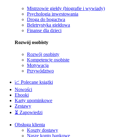
Mistrzowie giełdy (biografie i wywiady)
Psychologia inwestowania
Droga do bogactwa
Beletrystyka giełdowa
Finanse dla dzieci
Rozwój osobisty
Rozwój osobisty
Kompetencje osobiste
Motywacja
Przywództwo
📈 Polecane książki
Nowości
Ebooki
Karty upominkowe
Zestawy
⏳ Zapowiedzi
Obsługa klienta
Koszty dostawy
Nasze konto bankowe