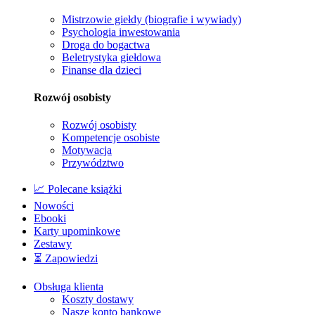
Mistrzowie giełdy (biografie i wywiady)
Psychologia inwestowania
Droga do bogactwa
Beletrystyka giełdowa
Finanse dla dzieci
Rozwój osobisty
Rozwój osobisty
Kompetencje osobiste
Motywacja
Przywództwo
📈 Polecane książki
Nowości
Ebooki
Karty upominkowe
Zestawy
⏳ Zapowiedzi
Obsługa klienta
Koszty dostawy
Nasze konto bankowe