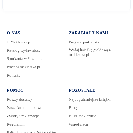
O NAS
ZARABIAJ Z NAMI
O Maklerska.pl
Program partnerski
Wydaj książkę giełdową z
Katalog wydawniczy
maklerska.pl
Spotkania w Poznaniu
E-mail:
Praca w maklerska.pl
Kontakt
Wiadomość:
POMOC
POZOSTAŁE
Koszty dostawy
Najpopularniejsze książki
Nasze konto bankowe
Blog
Zwroty i reklamacje
Biura maklerskie
Regulamin
Współpraca
Polityka prywatności i cookies