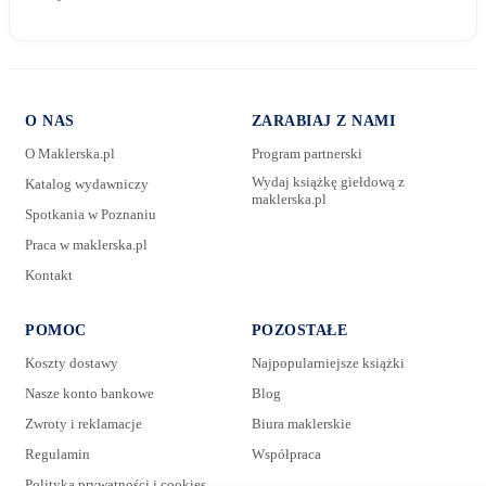
O NAS
ZARABIAJ Z NAMI
O Maklerska.pl
Program partnerski
Wydaj książkę giełdową z
Katalog wydawniczy
maklerska.pl
Spotkania w Poznaniu
E-mail:
Praca w maklerska.pl
Kontakt
Wiadomość:
POMOC
POZOSTAŁE
Koszty dostawy
Najpopularniejsze książki
Nasze konto bankowe
Blog
Zwroty i reklamacje
Biura maklerskie
Regulamin
Współpraca
Polityka prywatności i cookies