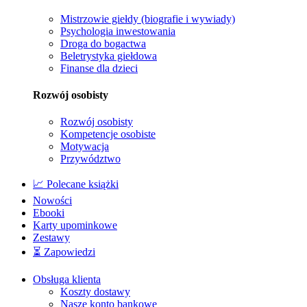
Mistrzowie giełdy (biografie i wywiady)
Psychologia inwestowania
Droga do bogactwa
Beletrystyka giełdowa
Finanse dla dzieci
Rozwój osobisty
Rozwój osobisty
Kompetencje osobiste
Motywacja
Przywództwo
📈 Polecane książki
Nowości
Ebooki
Karty upominkowe
Zestawy
⏳ Zapowiedzi
Obsługa klienta
Koszty dostawy
Nasze konto bankowe