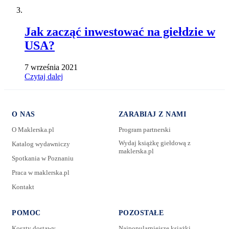
Jak zacząć inwestować na giełdzie w
USA?
7 września 2021
Czytaj dalej
O NAS
ZARABIAJ Z NAMI
O Maklerska.pl
Program partnerski
Wydaj książkę giełdową z
Katalog wydawniczy
maklerska.pl
Spotkania w Poznaniu
E-mail:
Praca w maklerska.pl
Kontakt
Wiadomość:
POMOC
POZOSTAŁE
Koszty dostawy
Najpopularniejsze książki