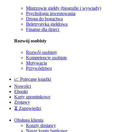
Mistrzowie giełdy (biografie i wywiady)
Psychologia inwestowania
Droga do bogactwa
Beletrystyka giełdowa
Finanse dla dzieci
Rozwój osobisty
Rozwój osobisty
Kompetencje osobiste
Motywacja
Przywództwo
📈 Polecane książki
Nowości
Ebooki
Karty upominkowe
Zestawy
⏳ Zapowiedzi
Obsługa klienta
Koszty dostawy
Nasze konto bankowe