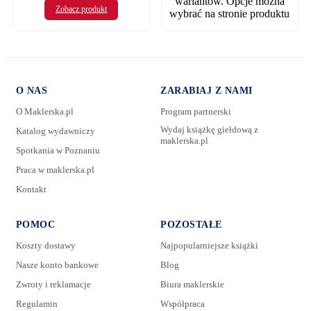
wariantów. Opcje można
Zobacz produkt
wybrać na stronie produktu
O NAS
ZARABIAJ Z NAMI
O Maklerska.pl
Program partnerski
Wydaj książkę giełdową z
Katalog wydawniczy
maklerska.pl
Spotkania w Poznaniu
Praca w maklerska.pl
Kontakt
POMOC
POZOSTAŁE
Koszty dostawy
Najpopularniejsze książki
Nasze konto bankowe
Blog
Zwroty i reklamacje
Biura maklerskie
Regulamin
Współpraca