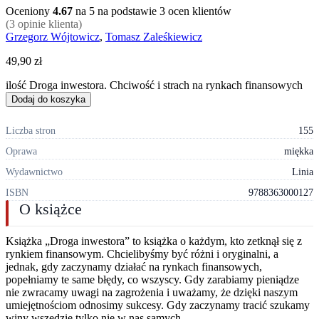
Oceniony
4.67
na 5 na podstawie
3
ocen klientów
(
3
opinie klienta)
Grzegorz Wójtowicz
,
Tomasz Zaleśkiewicz
49,90
zł
ilość Droga inwestora. Chciwość i strach na rynkach finansowych
Dodaj do koszyka
Liczba stron
155
Oprawa
miękka
Wydawnictwo
Linia
ISBN
9788363000127
O książce
Książka „Droga inwestora” to książka o każdym, kto zetknął się z
rynkiem finansowym. Chcielibyśmy być różni i oryginalni, a
jednak, gdy zaczynamy działać na rynkach finansowych,
popełniamy te same błędy, co wszyscy. Gdy zarabiamy pieniądze
nie zwracamy uwagi na zagrożenia i uważamy, że dzięki naszym
umiejętnościom odnosimy sukcesy. Gdy zaczynamy tracić szukamy
winy wszędzie tylko nie w nas samych.