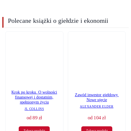
Polecane książki o giełdzie i ekonomii
Krok po kroku. O wolności
Zawód inwestor giełdowy.
finansowej i dostatnim,
Nowe ujęcie
spełnionym życiu
ALEXANDER ELDER
JL COLLINS
od
89
zł
od
104
zł
Zobacz produkt
Zobacz produkt