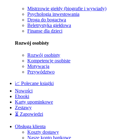
Mistrzowie giełdy (biografie i wywiady)
Psychologia inwestowania
Droga do bogactwa
Beletrystyka giełdowa
Finanse dla dzieci
Rozwój osobisty
Rozwój osobisty
Kompetencje osobiste
Motywacja
Przywództwo
📈 Polecane książki
Nowości
Ebooki
Karty upominkowe
Zestawy
⏳ Zapowiedzi
Obsługa klienta
Koszty dostawy
Nasze konto bankowe