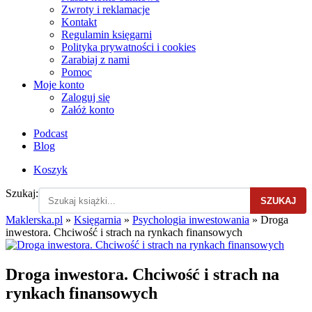
Zwroty i reklamacje
Kontakt
Regulamin księgarni
Polityka prywatności i cookies
Zarabiaj z nami
Pomoc
Moje konto
Zaloguj się
Załóż konto
Podcast
Blog
Koszyk
Szukaj:
SZUKAJ
Maklerska.pl
»
Księgarnia
»
Psychologia inwestowania
»
Droga
inwestora. Chciwość i strach na rynkach finansowych
Droga inwestora. Chciwość i strach na
rynkach finansowych