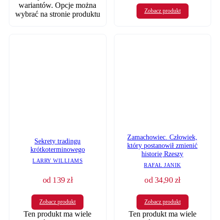
wariantów. Opcje można
Zobacz produkt
wybrać na stronie produktu
Zamachowiec. Człowiek,
Sekrety tradingu
który postanowił zmienić
krótkoterminowego
historię Rzeszy
LARRY WILLIAMS
RAFAŁ JANIK
od
139
zł
od
34,90
zł
Zobacz produkt
Zobacz produkt
Ten produkt ma wiele
Ten produkt ma wiele