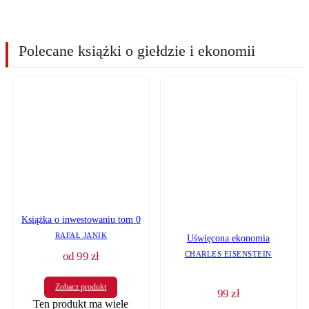
Polecane książki o giełdzie i ekonomii
Książka o inwestowaniu tom 0
RAFAŁ JANIK
Uświęcona ekonomia
od
99
zł
CHARLES EISENSTEIN
Zobacz produkt
99
zł
Ten produkt ma wiele