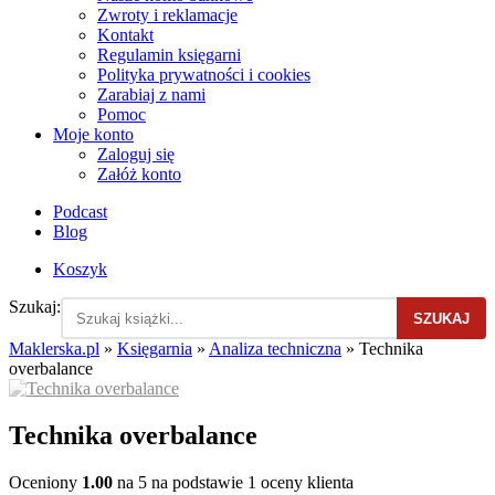
Zwroty i reklamacje
Kontakt
Regulamin księgarni
Polityka prywatności i cookies
Zarabiaj z nami
Pomoc
Moje konto
Zaloguj się
Załóż konto
Podcast
Blog
Koszyk
Szukaj:
SZUKAJ
Maklerska.pl
»
Księgarnia
»
Analiza techniczna
»
Technika
overbalance
Technika overbalance
Oceniony
1.00
na 5 na podstawie
1
oceny klienta