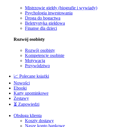
Mistrzowie giełdy (biografie i wywiady)
Psychologia inwestowania
Droga do bogactwa
Beletrystyka giełdowa
Finanse dla dzieci
Rozwój osobisty
Rozwój osobisty
Kompetencje osobiste
Motywacja
Przywództwo
📈 Polecane książki
Nowości
Ebooki
Karty upominkowe
Zestawy
⏳ Zapowiedzi
Obsługa klienta
Koszty dostawy
Nasze konto bankowe