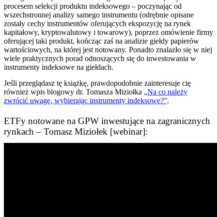
procesem selekcji produktu indeksowego – poczynając od
wszechstronnej analizy samego instrumentu (odrębnie opisane
zostały cechy instrumentów oferujących ekspozycję na rynek
kapitałowy, kryptowalutowy i towarowy), poprzez omówienie firmy
oferującej taki produkt, kończąc zaś na analizie giełdy papierów
wartościowych, na której jest notowany. Ponadto znalazło się w niej
wiele praktycznych porad odnoszących się do inwestowania w
instrumenty indeksowe na giełdach.
Jeśli przeglądasz tę książkę, prawdopodobnie zainteresuje cię
również wpis blogowy dr. Tomasza Miziołka
„Na co należy
zwrócić uwagę, wybierając instrumenty indeksowe?”
.
ETFy notowane na GPW inwestujące na zagranicznych
rynkach – Tomasz Miziołek [webinar]: