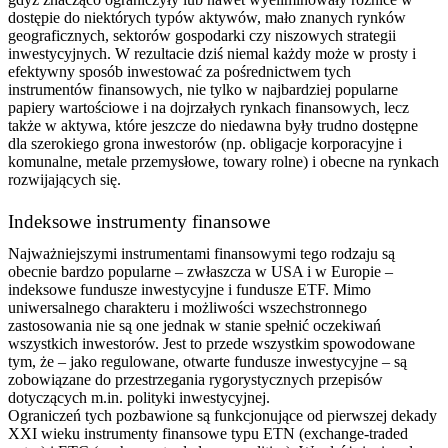
dostępie do niektórych typów aktywów, mało znanych rynków
geograficznych, sektorów gospodarki czy niszowych strategii
inwestycyjnych. W rezultacie dziś niemal każdy może w prosty i
efektywny sposób inwestować za pośrednictwem tych
instrumentów finansowych, nie tylko w najbardziej popularne
papiery wartościowe i na dojrzałych rynkach finansowych, lecz
także w aktywa, które jeszcze do niedawna były trudno dostępne
dla szerokiego grona inwestorów (np. obligacje korporacyjne i
komunalne, metale przemysłowe, towary rolne) i obecne na rynkach
rozwijających się.
Indeksowe instrumenty finansowe
Najważniejszymi instrumentami finansowymi tego rodzaju są
obecnie bardzo popularne – zwłaszcza w USA i w Europie –
indeksowe fundusze inwestycyjne i fundusze ETF. Mimo
uniwersalnego charakteru i możliwości wszechstronnego
zastosowania nie są one jednak w stanie spełnić oczekiwań
wszystkich inwestorów. Jest to przede wszystkim spowodowane
tym, że – jako regulowane, otwarte fundusze inwestycyjne – są
zobowiązane do przestrzegania rygorystycznych przepisów
dotyczących m.in. polityki inwestycyjnej.
Ograniczeń tych pozbawione są funkcjonujące od pierwszej dekady
XXI wieku instrumenty finansowe typu ETN (exchange-traded