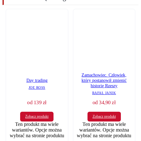
Zamachowiec. Człowiek,
Day trading
który postanowił zmienić
historię Rzeszy
JOE ROSS
RAFAŁ JANIK
od
139
zł
od
34,90
zł
Zobacz produkt
Zobacz produkt
Ten produkt ma wiele
Ten produkt ma wiele
wariantów. Opcje można
wariantów. Opcje można
wybrać na stronie produktu
wybrać na stronie produktu