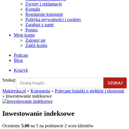
Zwroty i reklamacje
Kontakt
Regulamin księgarni
Polityka prywatności i cookies
Zarabiaj z nami
Pomoc
Moje konto
Zaloguj się
Załóż konto
Podcast
Blog
Koszyk
Szukaj:
SZUKAJ
Maklerska.pl
»
Księgarnia
»
Polecane książki o giełdzie i ekonomii
»
Inwestowanie indeksowe
Inwestowanie indeksowe
Oceniony
5.00
na 5 na podstawie
2
ocen klientów