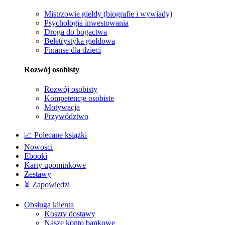
Mistrzowie giełdy (biografie i wywiady)
Psychologia inwestowania
Droga do bogactwa
Beletrystyka giełdowa
Finanse dla dzieci
Rozwój osobisty
Rozwój osobisty
Kompetencje osobiste
Motywacja
Przywództwo
📈 Polecane książki
Nowości
Ebooki
Karty upominkowe
Zestawy
⏳ Zapowiedzi
Obsługa klienta
Koszty dostawy
Nasze konto bankowe