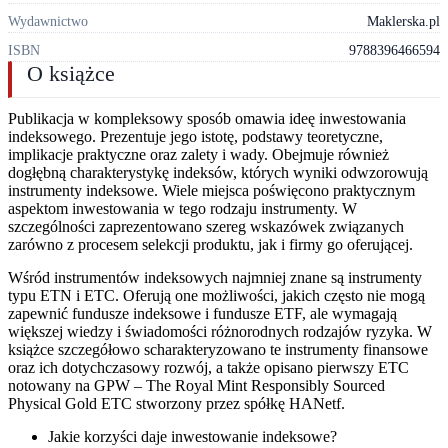
Wydawnictwo
Maklerska.pl
ISBN
9788396466594
O książce
Publikacja w kompleksowy sposób omawia ideę inwestowania
indeksowego. Prezentuje jego istotę, podstawy teoretyczne,
implikacje praktyczne oraz zalety i wady. Obejmuje również
dogłębną charakterystykę indeksów, których wyniki odwzorowują
instrumenty indeksowe. Wiele miejsca poświęcono praktycznym
aspektom inwestowania w tego rodzaju instrumenty. W
szczególności zaprezentowano szereg wskazówek związanych
zarówno z procesem selekcji produktu, jak i firmy go oferującej.
Wśród instrumentów indeksowych najmniej znane są instrumenty
typu ETN i ETC. Oferują one możliwości, jakich często nie mogą
zapewnić fundusze indeksowe i fundusze ETF, ale wymagają
większej wiedzy i świadomości różnorodnych rodzajów ryzyka. W
książce szczegółowo scharakteryzowano te instrumenty finansowe
oraz ich dotychczasowy rozwój, a także opisano pierwszy ETC
notowany na GPW – The Royal Mint Responsibly Sourced
Physical Gold ETC stworzony przez spółkę HANetf.
Jakie korzyści daje inwestowanie indeksowe?