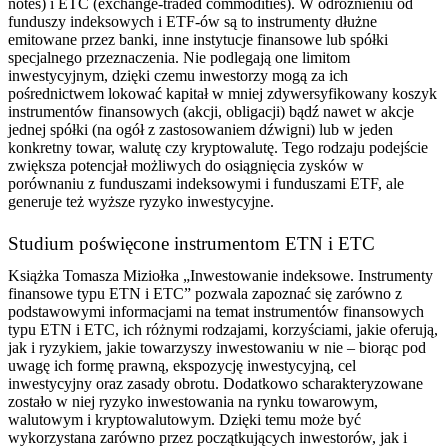
notes) i ETC (exchange-traded commodities). W odróżnieniu od
funduszy indeksowych i ETF-ów są to instrumenty dłużne
emitowane przez banki, inne instytucje finansowe lub spółki
specjalnego przeznaczenia. Nie podlegają one limitom
inwestycyjnym, dzięki czemu inwestorzy mogą za ich
pośrednictwem lokować kapitał w mniej zdywersyfikowany koszyk
instrumentów finansowych (akcji, obligacji) bądź nawet w akcje
jednej spółki (na ogół z zastosowaniem dźwigni) lub w jeden
konkretny towar, walutę czy kryptowalutę. Tego rodzaju podejście
zwiększa potencjał możliwych do osiągnięcia zysków w
porównaniu z funduszami indeksowymi i funduszami ETF, ale
generuje też wyższe ryzyko inwestycyjne.
Studium poświęcone instrumentom ETN i ETC
Książka Tomasza Miziołka „Inwestowanie indeksowe. Instrumenty
finansowe typu ETN i ETC” pozwala zapoznać się zarówno z
podstawowymi informacjami na temat instrumentów finansowych
typu ETN i ETC, ich różnymi rodzajami, korzyściami, jakie oferują,
jak i ryzykiem, jakie towarzyszy inwestowaniu w nie – biorąc pod
uwagę ich formę prawną, ekspozycję inwestycyjną, cel
inwestycyjny oraz zasady obrotu. Dodatkowo scharakteryzowane
zostało w niej ryzyko inwestowania na rynku towarowym,
walutowym i kryptowalutowym. Dzięki temu może być
wykorzystana zarówno przez początkujących inwestorów, jak i