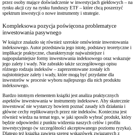
przez osoby mające doświadczenie w inwestycjach giełdowych – na
rynku akcji czy na rynku funduszy ETF – które chcą poszerzyć
spektrum inwestycji o nowe instrumenty i strategie.
Kompleksowa pozycja poświęcona problematyce
inwestowania pasywnego
W książce znalazło się również szerokie omówienie inwestowania
indeksowego. Autor przedstawia jego istotę, podstawy teoretyczne i
implikacje praktyczne, charakteryzuje najważniejsze i
najpopularniejsze formy inwestowania indeksowego oraz wskazuje
jego zalety i wady. Nie zabrakło także szczegółowego opisu
różnego rodzaju indeksów – zaprezentowane zostały ich
najistotniejsze zalety i wady, które mogą być przydatne dla
inwestorów w procesie wyboru najlepszego dla nich produktu
indeksowego.
Bardzo istotnym elementem książki jest analiza praktycznych
aspektów inwestowania w instrumenty indeksowe. Aby skutecznie
inwestować nie wystarczy bowiem poznać zasady ich działania i
główne cechy replikowanych przez nie indeksów. Konieczna jest
również wiedza na temat tego, w jaki sposób wybrać produkt, który
będzie odpowiedni z punktu widzenia naszych celów i profilu
inwestycyjnego (w szczególności akceptowanego poziomu ryzyka).
Dlatego też książka zawiera szereg wskazówek związanych z