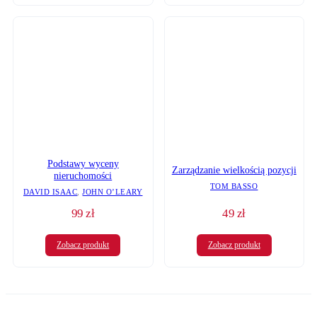
Podstawy wyceny
Zarządzanie wielkością pozycji
nieruchomości
TOM BASSO
DAVID ISAAC
,
JOHN O’LEARY
99
zł
49
zł
Zobacz produkt
Zobacz produkt