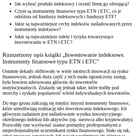
Jak wybrać produkt indeksowy i ocenić firmę go oferującą?
Czym są instrumenty finansowe typu ETN i ETC, co je
odróżnia od funduszy indeksowych i funduszy ETF?
Jakie są najważniejsze cechy indeksów naśladowanych przez
instrumenty indeksowe?
Jakie są najważniejsze zalety i ryzyka towarzyszące
inwestowaniu w ETN i ETC?
Rozszerzony opis książki „Inwestowanie indeksowe.
Instrumenty finansowe typu ETN i ETC”
Ostatnie dekady obfitowały w wiele istotnych innowacji na rynku
finansowym, jednak duża część z nich miała ograniczony zasięg,
była bowiem adresowana głównie do inwestorów
instytucjonalnych. Znalazły się jednak takie, które trafiły pod
strzechy i zyskały popularność wśród indywidualnych inwestorów.
Do tego grona zaliczają się między innymi instrumenty finansowe,
które umożliwiają realizację idei inwestowania indeksowego. Ich
głównym zadaniem jest naśladowanie wyniku inwestycyjnego
określonego indeksu lub aktywów (np. surowca albo kryptowaluty).
Pozwoliły one wyrównać szanse pomiędzy profesjonalnymi a
nieprofesjonalnymi uczestnikami rynku finansowego. Stało się tak,
gdyż znacząco ograniczyły lub nawet wyeliminowały różnice w