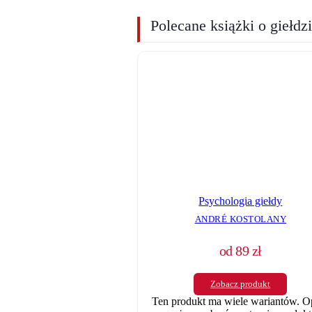
Polecane książki o giełdz
Psychologia giełdy
ANDRÉ KOSTOLANY
od
89
zł
Zobacz produkt
Ten produkt ma wiele wariantów. O