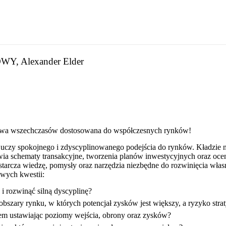
 Alexander Elder
ełdowa wszechczasów dostosowana do współczesnych rynków!
e
uczy spokojnego i zdyscyplinowanego podejścia do rynków. Kładzie n
awia schematy transakcyjne, tworzenia planów inwestycyjnych oraz oce
tarcza wiedzę, pomysły oraz narzędzia niezbędne do rozwinięcia wła
owych kwestii:
i rozwinąć silną dyscyplinę?
bszary rynku, w których potencjał zysków jest większy, a ryzyko stra
łem ustawiając poziomy wejścia, obrony oraz zysków?