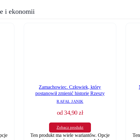
ie i ekonomii
Zamachowiec. Człowiek, który
postanowił zmienić historię Rzeszy
RAFAŁ JANIK
od
34,90
zł
Zobacz produkt
pcje
Ten produkt ma wiele wariantów. Opcje
Ten