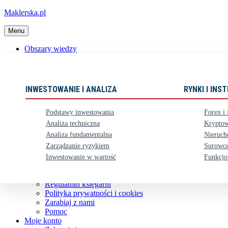
Maklerska.pl
Menu
Obszary wiedzy
📈 Polecane książki
Nowości
Ebooki
INWESTOWANIE I ANALIZA
RYNKI I IN
Karty upominkowe
Zestawy
Podstawy inwestowania
Forex i 
⏳ Zapowiedzi
Analiza techniczna
Kryptow
Analiza fundamentalna
Nieruch
Obsługa klienta
Zarządzanie ryzykiem
Surowce
Koszty dostawy
Nasze konto bankowe
Inwestowanie w wartość
Funkcjo
Zwroty i reklamacje
Kontakt
Regulamin księgarni
Polityka prywatności i cookies
Zarabiaj z nami
Pomoc
Moje konto