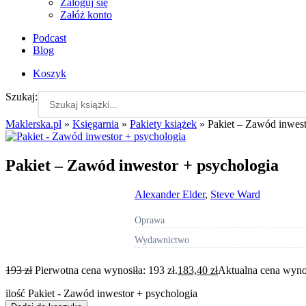
Zaloguj się
Załóż konto
Podcast
Blog
Koszyk
Szukaj:
Maklerska.pl
»
Księgarnia
»
Pakiety książek
»
Pakiet – Zawód inwest
Pakiet – Zawód inwestor + psychologia
Alexander Elder
,
Steve Ward
Oprawa
Wydawnictwo
193
zł
Pierwotna cena wynosiła: 193 zł.
183,40
zł
Aktualna cena wynos
ilość Pakiet - Zawód inwestor + psychologia