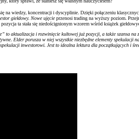
jny, który sprawi, że staniesz się własnym nauczycielem?
się na wiedzy, koncentracji i dyscyplinie. Dzięki połączeniu klasycz
stor giełdowy. Nowe ujęcie
przenosi trading na wyższy poziom. Przejr
e pozycja ta stała się niedoścignionym wzorem wśród książek giełdowy
to aktualizacja i rozwinięcie kultowej już pozycji, a także szansa na zg
ktywne. Elder porusza w niej wszystkie niezbędne elementy spekulacji n
kulacji inwestorowi. Jest to idealna lektura dla początkujących i 