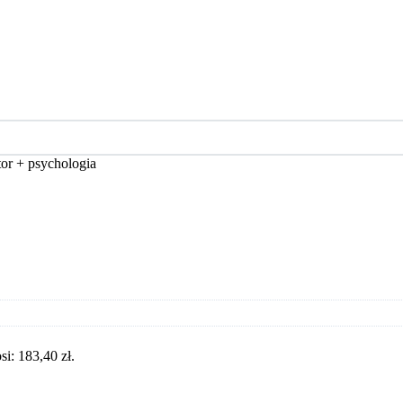
or + psychologia
i: 183,40 zł.