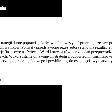
trategii, które poprawią jakość twoich inwestycji” prezentuje zestaw pr
 wyników. Pomysły przedstawione przez autora stanowią rezultat jego
ucje finansowe na świecie. Ward korzysta również z badań przeprowa
lnych. Wykorzystanie omawianych strategii z odpowiednim zaangażowa
tecznego gracza giełdowego i przybliżą cię do osiągnięcia wyznaczony
u: