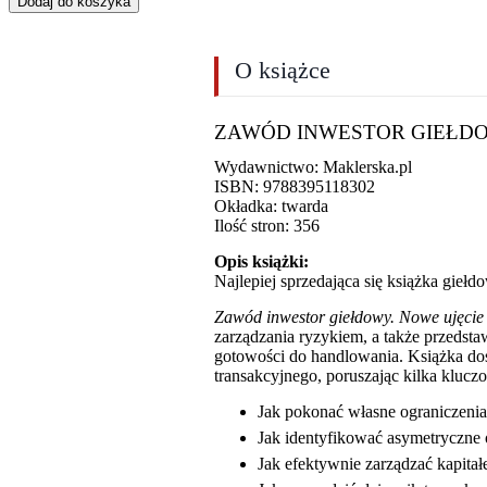
Dodaj do koszyka
O książce
ZAWÓD INWESTOR GIEŁDOWY,
Wydawnictwo: Maklerska.pl
ISBN: 9788395118302
Okładka: twarda
Ilość stron: 356
Opis książki:
Najlepiej sprzedająca się książka gi
Zawód inwestor giełdowy. Nowe ujęci
zarządzania ryzykiem, a także przedst
gotowości do handlowania. Książka dos
transakcyjnego, poruszając kilka klucz
Jak pokonać własne ograniczenia 
Jak identyfikować asymetryczne o
Jak efektywnie zarządzać kapita