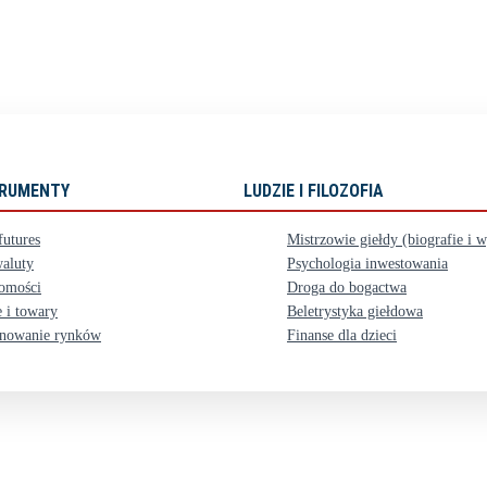
STRUMENTY
LUDZIE I FILOZOFIA
futures
Mistrzowie giełdy (biografie i 
aluty
Psychologia inwestowania
omości
Droga do bogactwa
 i towary
Beletrystyka giełdowa
nowanie rynków
Finanse dla dzieci