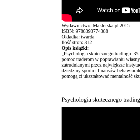
Wydawnictwo: Maklerska.pl 2015
ISBN: 9788393774388
Okładka: twarda
Ilość stron: 312
Opis książki:
„Psychologia skutecznego tradingu. 35 s
pomoc traderom w poprawianiu własnych
zatrudnianymi przez największe instyt
dziedziny sportu i finansów behawiora
pomogą ci ukształtować mentalność sku
Psychologia skutecznego trading