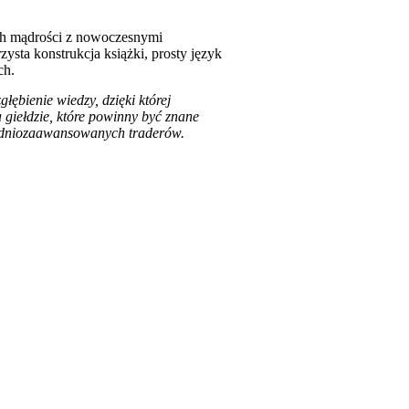
nych mądrości z nowoczesnymi
zysta konstrukcja książki, prosty język
ch.
łębienie wiedzy, dzięki której
a giełdzie, które powinny być znane
średniozaawansowanych traderów.