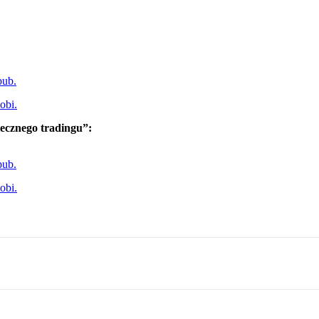
pub.
obi.
ecznego tradingu”:
pub.
obi.