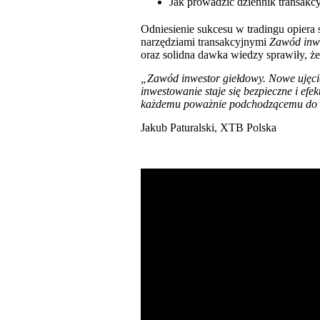
Jak prowadzić dziennik transakcy
Odniesienie sukcesu w tradingu opiera 
narzędziami transakcyjnymi
Zawód inwe
oraz solidna dawka wiedzy sprawiły, ż
„Zawód inwestor giełdowy. Nowe ujęcie” 
inwestowanie staje się bezpieczne i efe
każdemu poważnie podchodzącemu do spe
Jakub Paturalski, XTB Polska