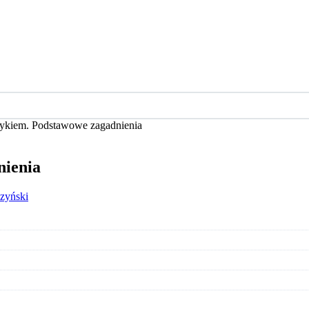
zykiem. Podstawowe zagadnienia
nienia
zyński