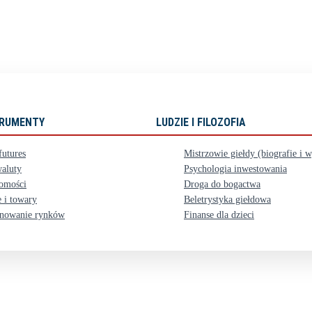
STRUMENTY
LUDZIE I FILOZOFIA
futures
Mistrzowie giełdy (biografie i 
aluty
Psychologia inwestowania
omości
Droga do bogactwa
 i towary
Beletrystyka giełdowa
nowanie rynków
Finanse dla dzieci