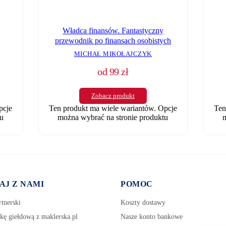
Władca finansów. Fantastyczny
przewodnik po finansach osobistych
MICHAŁ MIKOŁAJCZYK
od
99
zł
Zobacz produkt
Ten produkt ma wiele wariantów. Opcje
pcje
Ten
można wybrać na stronie produktu
u
m
AJ Z NAMI
POMOC
tnerski
Koszty dostawy
kę giełdową z maklerska.pl
Nasze konto bankowe