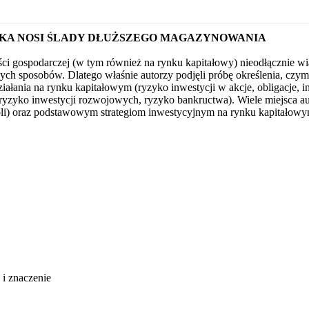
ŻKA NOSI ŚLADY DŁUŻSZEGO MAGAZYNOWANIA
ci gospodarczej (w tym również na rynku kapitałowy) nieodłącznie wi
ych sposobów. Dlatego właśnie autorzy podjęli próbę określenia, czym j
ałania na rynku kapitałowym (ryzyko inwestycji w akcje, obligacje, i
(ryzyko inwestycji rozwojowych, ryzyko bankructwa). Wiele miejsca a
roli) oraz podstawowym strategiom inwestycyjnym na rynku kapitałowy
 i znaczenie