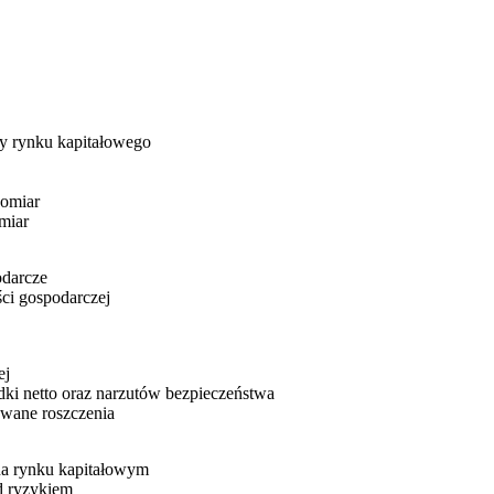
ty rynku kapitałowego
pomiar
miar
odarcze
ści gospodarczej
ej
adki netto oraz narzutów bezpieczeństwa
owane roszczenia
na rynku kapitałowym
d ryzykiem