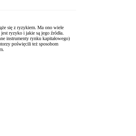
ąże się z ryzykiem. Ma ono wiele
est ryzyko i jakie są jego źródła.
nne instrumenty rynku kapitałowego)
utorzy poświęcili też sposobom
m.