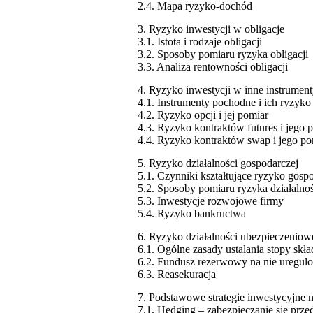
2.4. Mapa ryzyko-dochód
3. Ryzyko inwestycji w obligacje
3.1. Istota i rodzaje obligacji
3.2. Sposoby pomiaru ryzyka obligacji
3.3. Analiza rentowności obligacji
4. Ryzyko inwestycji w inne instrumen
4.1. Instrumenty pochodne i ich ryzyko
4.2. Ryzyko opcji i jej pomiar
4.3. Ryzyko kontraktów futures i jego 
4.4. Ryzyko kontraktów swap i jego po
5. Ryzyko działalności gospodarczej
5.1. Czynniki kształtujące ryzyko gosp
5.2. Sposoby pomiaru ryzyka działalno
5.3. Inwestycje rozwojowe firmy
5.4. Ryzyko bankructwa
6. Ryzyko działalności ubezpieczeniow
6.1. Ogólne zasady ustalania stopy skł
6.2. Fundusz rezerwowy na nie uregul
6.3. Reasekuracja
7. Podstawowe strategie inwestycyjne 
7.1. Hedging – zabezpieczanie się prze