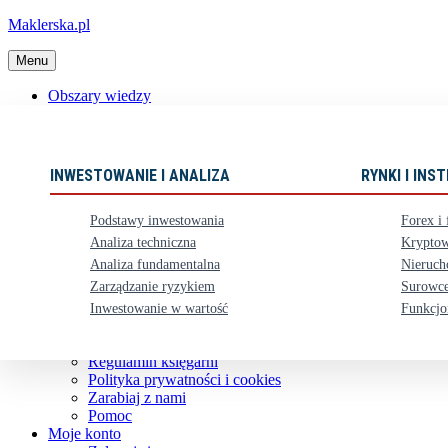
Maklerska.pl
Menu
Obszary wiedzy
📈 Polecane książki
Nowości
Ebooki
INWESTOWANIE I ANALIZA
RYNKI I IN
Karty upominkowe
Zestawy
Podstawy inwestowania
Forex i 
⏳ Zapowiedzi
Analiza techniczna
Kryptow
Analiza fundamentalna
Nieruch
Obsługa klienta
Zarządzanie ryzykiem
Surowce
Koszty dostawy
Nasze konto bankowe
Inwestowanie w wartość
Funkcjo
Zwroty i reklamacje
Kontakt
Regulamin księgarni
Polityka prywatności i cookies
Zarabiaj z nami
Pomoc
Moje konto