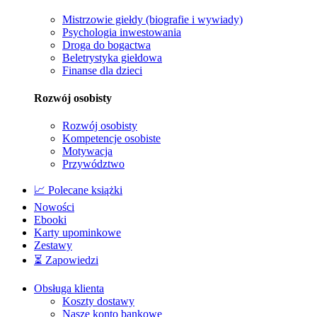
Mistrzowie giełdy (biografie i wywiady)
Psychologia inwestowania
Droga do bogactwa
Beletrystyka giełdowa
Finanse dla dzieci
Rozwój osobisty
Rozwój osobisty
Kompetencje osobiste
Motywacja
Przywództwo
📈 Polecane książki
Nowości
Ebooki
Karty upominkowe
Zestawy
⏳ Zapowiedzi
Obsługa klienta
Koszty dostawy
Nasze konto bankowe