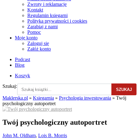
Zwroty i reklamacje
Kontakt
Regulamin księgarni
Polityka prywatności i cookies
Zarabiaj z nami
Pomoc
Moje konto
Zaloguj się
Załóż konto
Podcast
Blog
Koszyk
Szukaj:
SZUKAJ
Maklerska.pl
»
Księgarnia
»
Psychologia inwestowania
»
Twój
psychologiczny autoportret
Twój psychologiczny autoportret
John M. Oldham
,
Lois B. Morris