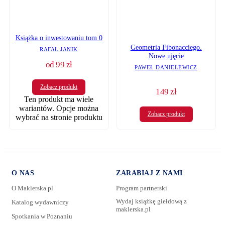
Książka o inwestowaniu tom 0
Geometria Fibonacciego.
RAFAŁ JANIK
Nowe ujęcie
od
99
zł
PAWEŁ DANIELEWICZ
Zobacz produkt
149
zł
Ten produkt ma wiele
wariantów. Opcje można
Zobacz produkt
wybrać na stronie produktu
O NAS
ZARABIAJ Z NAMI
O Maklerska.pl
Program partnerski
Wydaj książkę giełdową z
Katalog wydawniczy
maklerska.pl
Spotkania w Poznaniu